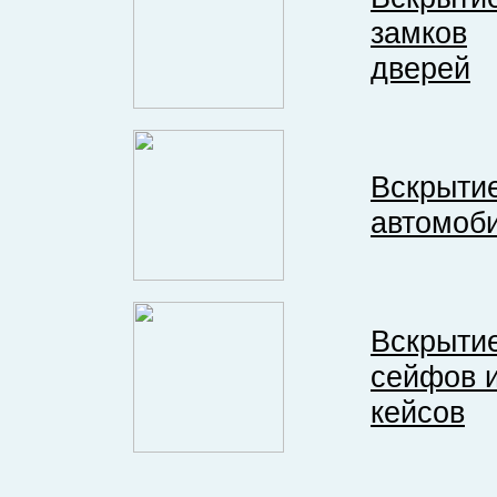
замков
дверей
Вскрыти
автомоб
Вскрыти
сейфов 
кейсов