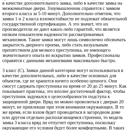
в качестве дополнительного замка, либо в качестве замка на
межкомнатные двери. Злоумышленник справится с замком
второго класса за 5-10 минут. Дополнительно отметим, что
замки 1 и 2 класса взломостойкости не подлежат обязательной
государственной сертификации. А это значит, что их
производители не дают каких-либо гарантий, что является
низким показателем надежности рассматриваемых
механизмов. Такие замки могут лишь символично обозначать
закрытость дверного проема, либо стать визуальным
препятствием для мелкого преступника, не имеющего
значительного опыта во вскрытии замков. Профессионалы
справятся с данными механизмами максимально быстро.
3 класс (C). Замки данной категории могут использоваться в
качестве дополнительных, либо в качестве основных для
объектов, где не хранится ничего особенно ценного. Они
смогут сдержать преступника на время от 20 до 25 минут. Как
показывает практика, это вполне достаточный фактор, чтобы
преступник задумался о целесообразности подступа к
защищенной двери. Вряд ли можно провозиться с дверью 20
минут, не привлекши при этом внимания окружающих. В то
же время, если взлом будет проводиться в загородном доме
или другом отдельно располагающемся строении, то модель
замка 3 класса вряд ли отпугнет преступника, поскольку
окружающие его условия будут более комфортными. В таких