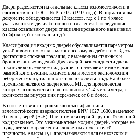
Двери разделяются на отдельные классы взломостойкости в
соответствии с ГОСТ № Р 51072 (1997 года). В нормативном
документе обнаруживается 13 классов, где с 1 по 4 класс
указываются изделия бытового назначения. Последующие
классы охватывают двери специализированного назначения
(сейфовые, банковские и т.д.).
Классификация входных дверей обуславливается параметром
устойчивости полотна к механическому воздействию. Здесь
достаточно сложная градация, с выделением стальных и
бронированных изделий. Для каждой разновидности двери
прописаны отдельные подгруппы, определяемые нюансами
рамной конструкции, количеством и местом расположения
ребер жесткости, толщиной стального листа и т.д. Наиболее
прочными являются двери класса М1, для производства
которых используется сталь толщиной 3,5-4 миллиметра, с
количеством внутренних перемычек от 8 и более.
В соответствии с европейской классификацией
взломостойкости дверных полотен ENV 1627-1630, выделяют
6 групп дверей (A-E). При этом для первой группы буквенной
кодировки нет. Это межкомнатные модели дверей, которые не
нуждаются в определении конкретных показателей
прочности. Классы D,E предназначаются для банковских и