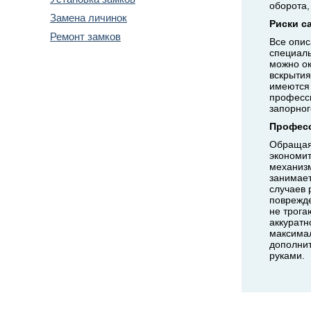
оборота,
Замена личинок
Риски с
Ремонт замков
Все опис
специаль
можно ок
вскрытия
имеются 
професси
Вызов
запорног
мастера
Професс
Обращая
экономит
механизм
занимает
случаев 
поврежде
не трога
аккуратн
максимал
дополнит
руками.
позвоните