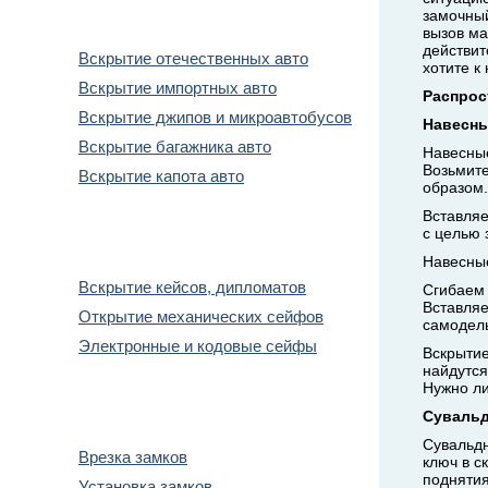
Вскрытие авто
замочный
вызов ма
действит
Вскрытие отечественных авто
хотите к
Вскрытие импортных авто
Распрос
Вскрытие джипов и микроавтобусов
Навесны
Вскрытие багажника авто
Навесные
Возьмите
Вскрытие капота авто
образом.
Вставляе
Вскрытие сейфов
с целью 
Навесные
Вскрытие кейсов, дипломатов
Сгибаем 
Вставляе
Открытие механических сейфов
самодел
Электронные и кодовые сейфы
Вскрытие
найдутся
Нужно ли
Замена замков
Сувальд
Сувальдн
Врезка замков
ключ в с
поднятия
Установка замков